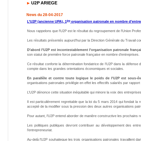
U2P ARIEGE
News du 28-04-2017
ère
L’U2P (ancienne UPA), 1
organisation patronale en nombre d’entre
Nous rappelons que l'U2P est le résultat du regroupement de l'Union Profe
Les résultats présentés aujourd’hui par la Direction Générale du Travail co
D’abord l’U2P est incontestablement l’organisation patronale franç
son statut de première force patronale française en nombre d’entreprises.
Ce résultat conforte la détermination fondatrice de l’U2P dans la défense 
compte dans les grandes orientations économiques et sociales.
En parallèle et contre toute logique le poids de l’U2P est sous-
organisations patronales privilégie en effet les effectifs salariés par rappo
L’U2P dénonce cette situation inéquitable qui minore la voix des entreprises
Il est particulièrement regrettable que la loi du 5 mars 2014 qui fondait l
accepté de la modifier sous la pression des deux autres organisations patr
Pour autant, l’U2P entend aborder de manière constructive les prochains r
Les politiques publiques devront contribuer au développement des entr
l’entrepreneuriat.
Au-delà l’U2P souhaiteque les trois organisations patronales travaillent d