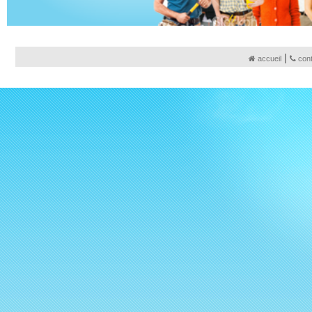
|
accueil
con