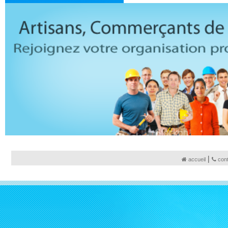
|
accueil
con