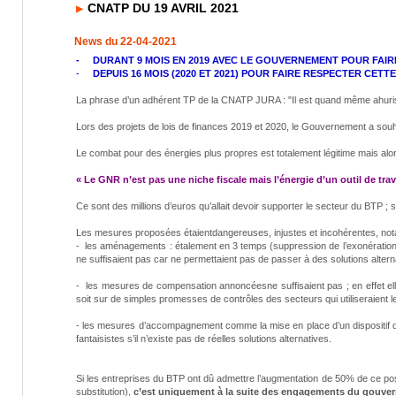
CNATP DU 19 AVRIL 2021
News du 22-04-2021
- DURANT 9 MOIS EN 2019 AVEC LE GOUVERNEMENT POUR FAIRE
-
DEPUIS 16 MOIS (2020 ET 2021) POUR FAIRE RESPECTER CETTE
La phrase d’un adhérent TP de la CNATP JURA : "Il est quand même ahuriss
Lors des projets de lois de finances 2019 et 2020, le Gouvernement a souha
Le combat pour des énergies plus propres est totalement légitime mais alors
« Le GNR n’est pas une niche fiscale mais l’énergie d’un outil de trava
Ce sont des millions d’euros qu’allait devoir supporter le secteur du BTP ;
Les mesures proposées étaientdangereuses, injustes et incohérentes, no
- les aménagements : étalement en 3 temps (suppression de l’exonérati
ne suffisaient pas car ne permettaient pas de passer à des solutions alterna
- les mesures de compensation annoncéesne suffisaient pas ; en effet elle
soit sur de simples promesses de contrôles des secteurs qui utiliseraient 
- les mesures d’accompagnement comme la mise en place d’un dispositif de 
fantaisistes s’il n’existe pas de réelles solutions alternatives.
Si les entreprises du BTP ont dû admettre l’augmentation de 50% de ce poste 
substitution),
c’est uniquement à la suite des engagements du gouve