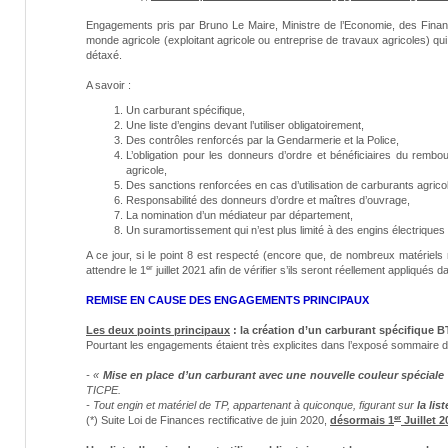
Engagements pris par Bruno Le Maire, Ministre de l’Economie, des Financ
monde agricole (exploitant agricole ou entreprise de travaux agricoles) qui,
détaxé.
A savoir :
Un carburant spécifique,
Une liste d’engins devant l’utiliser obligatoirement,
Des contrôles renforcés par la Gendarmerie et la Police,
L’obligation pour les donneurs d’ordre et bénéficiaires du rembo
agricole,
Des sanctions renforcées en cas d’utilisation de carburants agrico
Responsabilité des donneurs d’ordre et maîtres d’ouvrage,
La nomination d’un médiateur par département,
Un suramortissement qui n’est plus limité à des engins électriqu
A ce jour, si le point 8 est respecté (encore que, de nombreux matériels 
er
attendre le 1
juillet 2021 afin de vérifier s’ils seront réellement appliqués d
REMISE EN CAUSE DES ENGAGEMENTS PRINCIPAUX
Les deux points principaux
: la création d’un carburant spécifique BT
Pourtant les engagements étaient très explicites dans l’exposé sommaire d
- «
Mise en place d’un carburant avec une nouvelle couleur spéciale
TICPE.
- Tout engin et matériel de TP, appartenant à quiconque, figurant sur
la lis
er
(*) Suite Loi de Finances rectificative de juin 2020,
désormais 1
Juillet 2