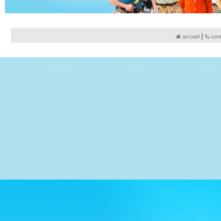
|
accueil
con