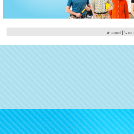
|
accueil
con