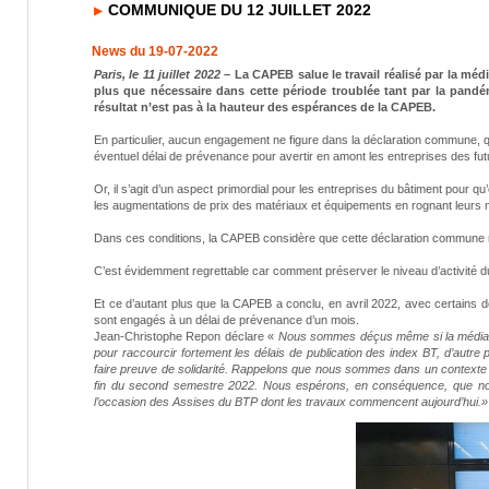
COMMUNIQUE DU 12 JUILLET 2022
News du 19-07-2022
Paris, le 11 juillet 2022
–
La CAPEB salue le travail réalisé par la méd
plus que nécessaire dans cette période troublée tant par la pandé
résultat n’est pas à la hauteur des espérances de la CAPEB.
En particulier, aucun engagement ne figure dans la déclaration commune, qui
éventuel délai de prévenance pour avertir en amont les entreprises des fu
Or, il s’agit d’un aspect primordial pour les entreprises du bâtiment pour qu
les augmentations de prix des matériaux et équipements en rognant leurs
Dans ces conditions, la CAPEB considère que cette déclaration commune ne ré
C’est évidemment regrettable car comment préserver le niveau d’activité du
Et ce d’autant plus que la CAPEB a conclu, en avril 2022, avec certains de
sont engagés à un délai de prévenance d’un mois.
Jean-Christophe Repon déclare «
Nous sommes déçus même si la médiation
pour raccourcir fortement les délais de publication des index BT, d’autre p
faire preuve de solidarité. Rappelons que nous sommes dans un contexte é
fin du second semestre 2022. Nous espérons, en conséquence, que nous
l’occasion des Assises du BTP dont les travaux commencent aujourd’hui.»