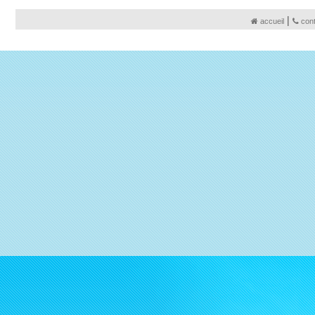
|
accueil
con