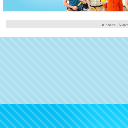
|
accueil
con