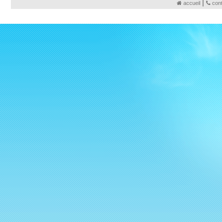
|
accueil
con