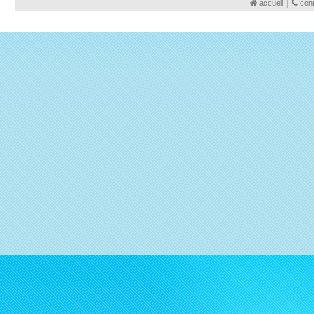
|
accueil
con