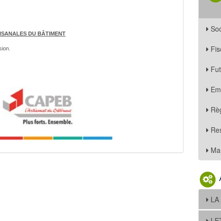
Soc
TISANALES DU BÂTIMENT
Fis
sion.
Fu
Em
Règ
Re
Mar
LA
LE