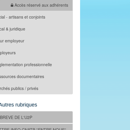
Accès réservé aux adhérents
ial - artisans et conjoints
cal & juridique
tur employeur
ployeurs
lementation professionnelle
ssources documentaires
chés publics / privés
Autres rubriques
 BREVE DE L'U2P
TTRE INFO CNATP ''ENTRE NOUS''