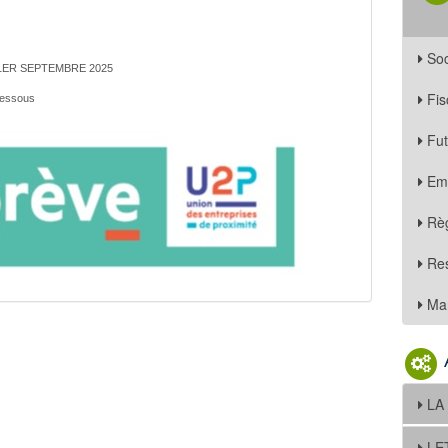
Soc
U 1ER SEPTEMBRE 2025
Fis
-dessous
Fu
Em
Règ
Re
Mar
LA
LE