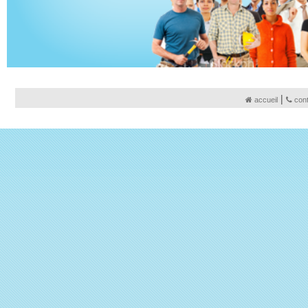
|
accueil
con