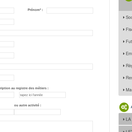
Prénom* :
Soc
Fis
Fu
Em
Règ
Re
ription au registre des métiers :
Mar
ou autre activité :
LA
LE