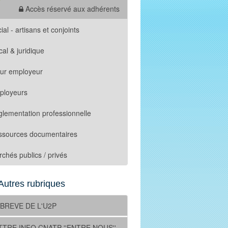
Accès réservé aux adhérents
ial - artisans et conjoints
cal & juridique
tur employeur
ployeurs
lementation professionnelle
ssources documentaires
chés publics / privés
Autres rubriques
 BREVE DE L'U2P
TTRE INFO CNATP ''ENTRE NOUS''